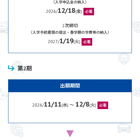
（入学申込金の納入）
12/18
2026/
(金)
必着
2次締切
（入学手続書類の提出・春学期の学費等の納入）
1/19
2027/
(火)
必着
第2期
出願期間
11/11
12/8
2026/
(水) 〜
(火)
必着