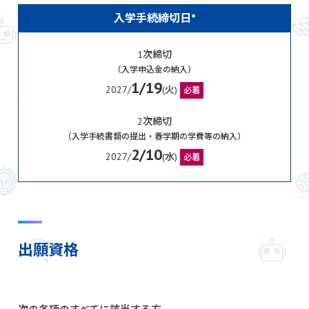
入学手続締切日*
1次締切
（入学申込金の納入）
1/19
2027/
(火)
必着
2次締切
（入学手続書類の提出・春学期の学費等の納入）
2/10
2027/
(水)
必着
出願資格