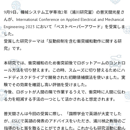
9月9日、機械システム工学専攻2年（浦川研究室）の普天間光星さ
んが、International Conference on Applied Electrical and Mechanical
Engineering 2023 において「ベストペーパーアワード」を受賞しま
した。
受賞した研究テーマは「反動抑制を含む衝突緩和動作に関する研
究」です。
本研究では、衝突緩和のため衝突前後でロボットアームのコントロ
ール方法を切り替えます。この時、スムーズに切り替えるためにハ
ードディスクドライブで開発された初期値補償法を使いました。実
験でその効果を確認し高い評価を受けました。
今後、ロボットが人間の隣で作業するうえで、衝突時に人間に伝わ
る力を軽減する手法の一つとして活かされると想定されます。
普天間さんは今回の受賞に際し、「国際学会で英語が大変でした
が、ESLCで英語の発表のアドバイスをいただき、浦川禎之教授のご
指導のもと賞を取ることができました。これからも研究活動に励ん