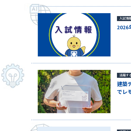
入試情
20
活躍す
建築
でレ