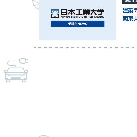
活躍す
建築
関東