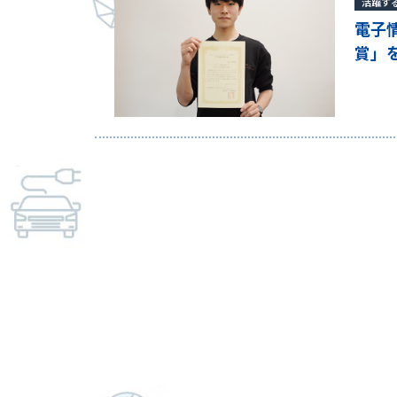
活躍す
電子
賞」