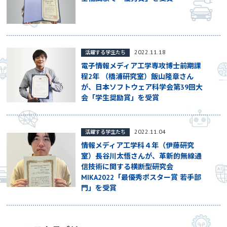
2022.11.18
活躍する学生たち
電子情報メディア工学専攻博士前期課
程2年 （橋浦研究室）飯山隆章さん
が、日本ソフトウェア科学会第39回大
会「学生奨励賞」を受賞
2022.11.04
活躍する学生たち
情報メディア工学科４年（伊藤研究
室）長谷川太悟さんが、革新的無線通
信技術に関する横断型研究会
MIKA2022「最優秀ポスター賞 若手部
門」を受賞