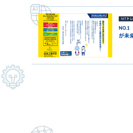
NITト
NO
が未