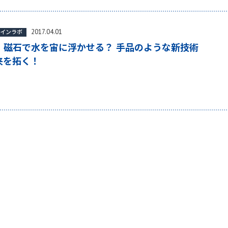
2017.04.01
レインラボ
.1 磁石で水を宙に浮かせる？ 手品のような新技術
来を拓く！