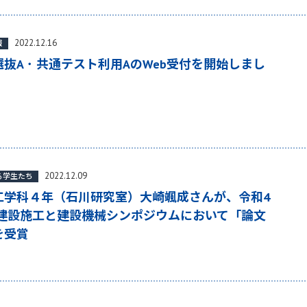
2022.12.16
報
抜A ･ 共通テスト利用AのWeb受付を開始しまし
2022.12.09
る学生たち
工学科４年（石川研究室）大崎颯成さんが、令和4
 建設施工と建設機械シンポジウムにおいて「論文
を受賞