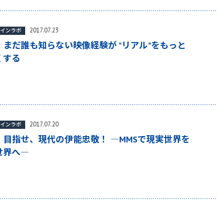
2017.07.23
レインラボ
6 まだ誰も知らない映像経験が "リアル"をもっと
くする
2017.07.20
レインラボ
5 目指せ、現代の伊能忠敬！ ―MMSで現実世界を
世界へ―