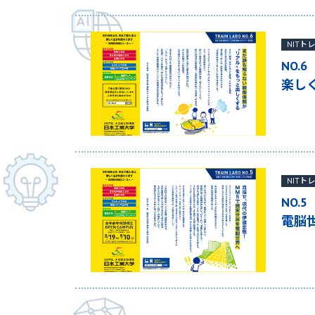
NITト
NO.
楽し
NITト
NO.
電脳