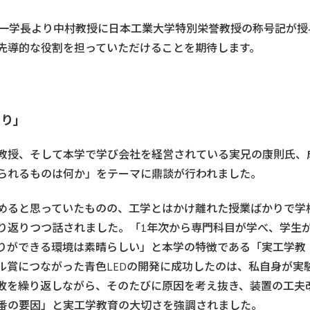
一学長より中村教授に日本工業大学特別栄誉教授の称号記が授
先導的な役割を担っていただけることを期待します。
くり」
教授、そして本学で学び会社を経営されている実兄の康則氏、
られるものは何か」をテーマに鼎談が行われました。
めると思っていたものの、工学とはかけ離れた授業ばかりで学
り返りつつ話されました。「1年次から専門科目が学べ、学生
りができる環境は素晴らしい」と本学の特徴である「実工学教
ル賞につながった青色LEDの開発に成功したのは、私自身が実
敗を繰り返しながら、そのたびに原因を考え抜き、装置の工夫
番の要因」と実工学教育の大切さを強調されました。