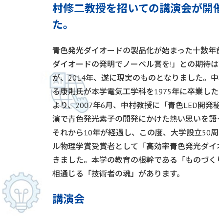
村修二教授を招いての講演会が開
た。
青色発光ダイオードの製品化が始まった十数年
ダイオードの発明でノーベル賞を!」との期待
が、2014年、遂に現実のものとなりました。
る康則氏が本学電気工学科を1975年に卒業し
より、2007年6月、中村教授に「青色LED開
演で青色発光素子の開発にかけた熱い思いを語
それから10年が経過し、この度、大学設立50
ル物理学賞受賞者として「高効率青色発光ダイ
きました。本学の教育の根幹である「ものづく
相通じる「技術者の魂」があります。
講演会