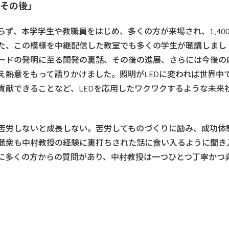
とその後」
ず、本学学生や教職員をはじめ、多くの方が来場され、1,40
た、この模様を中継配信した教室でも多くの学生が聴講しまし
ードの発明に至る開発の裏話、その後の進展、さらには今後の
え熱意をもって語りかけました。照明がLEDに変われば世界中
貢献できることなど、LEDを応用したワクワクするような未来
苦労しないと成長しない。苦労してものづくりに励み、成功体
聴衆も中村教授の経験に裏打ちされた話に食い入るように聞き
に多くの方からの質問があり、中村教授は一つひとつ丁寧かつ