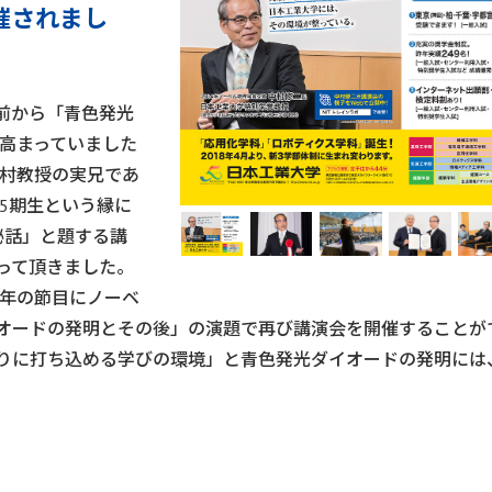
催されまし
前から「青色発光
は高まっていました
中村教授の実兄であ
た5期生という縁に
発秘話」と題する講
って頂きました。
周年の節目にノーベ
オードの発明とその後」の演題で再び講演会を開催することが
りに打ち込める学びの環境」と青色発光ダイオードの発明には