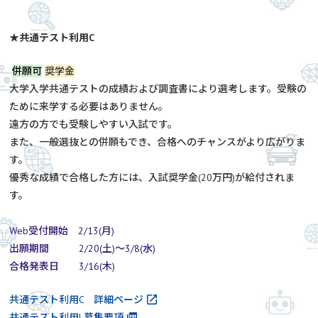
★共通テスト利用C
併願可
奨学金
大学入学共通テストの成績および調査書により選考します。受験の
ために来学する必要はありません。
遠方の方でも受験しやすい入試です。
また、一般選抜との併願もでき、合格へのチャンスがより広がりま
す。
優秀な成績で合格した方には、入試奨学金(20万円)が給付されま
す。
Web受付開始 2/13(月)
出願期間 2/20(土)～3/8(水)
合格発表日 3/16(木)
共通テスト利用C 詳細ページ
共通テスト利用| 募集要項