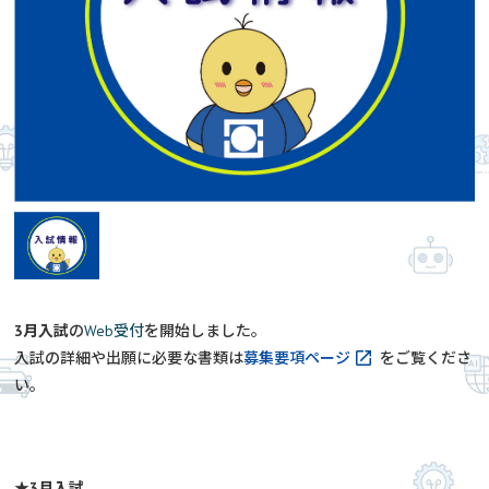
3月入試
の
Web受付
を開始しました。
入試の詳細や出願に必要な書類は
募集要項ページ
をご覧くださ
い。
★3月入試