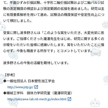
て、平面ひずみ引張試験、十字形二軸引張試験および二軸バルジ試
験の測定精度の検証および測定範囲の拡張を進めました。研究は主
に有限要素解析を用いて進め、試験法の精度保証や安定性向上につ
いて検討しました。
受賞に際し波多野さんは「このような賞をいただき、大変光栄に思
います。ご指導くださった瀧澤先生をはじめ、研究に関する多くの
示唆をいただいた皆様に感謝いたします。賞をいただいたことに慢
心せず、今後も精進する所存です」とコメントしています。
波多野さんの今後の活躍を期待しています。
【参考】
◆一般社団法人 日本塑性加工学会
http://www.jstp.jp/
◆機械工学科 固体力学研究室（瀧澤研究室）
http://takizawa-lab.nit-mech.jp/index.html