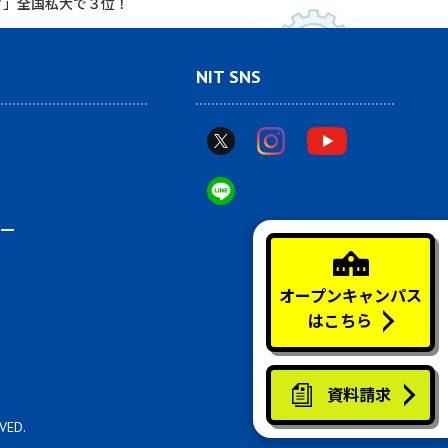
グ」全国私大で３位！
NIT SNS
ー
オープンキャンパス
はこちら
資料請求
VED.