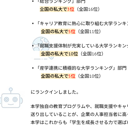
▪「総合ランキング」部門
全
国の私大で
3位
（全国16位）
▪「キャリア教育に熱心に取り組む大学ランキ
全国の私大で
5位
（全国11位）
▪「就職支援体制が充実している大学ランキン
全国の私大で10位
（全国16位）
▪「産学連携に積極的な大学ランキング」部門
全国の私大で
5位
（全国10位）
にランクインしました。
本学独自の教育プログラムや、就職支援やキャ
送り出していることが、企業の人事担当者に高
本学はこれからも「学生を成長させる力で選ば