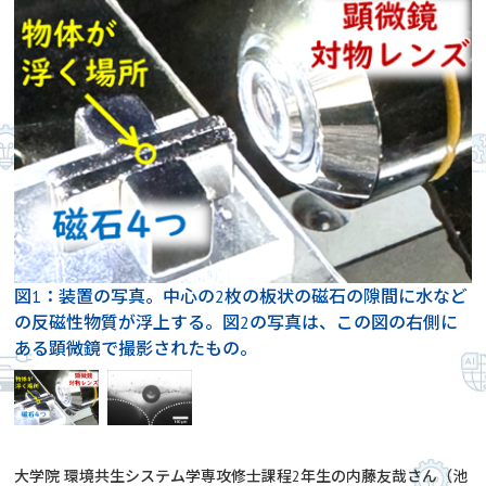
図1：装置の写真。中心の2枚の板状の磁石の隙間に水など
の反磁性物質が浮上する。図2の写真は、この図の右側に
ある顕微鏡で撮影されたもの。
大学院 環境共生システム学専攻修士課程2年生の内藤友哉さん（池