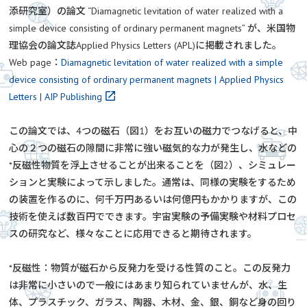
添研究室）の論文 “Diamagnetic levitation of water realized with a
simple device consisting of ordinary permanent magnets” が、米国物
理協会の論文誌Applied Physics Letters (APL)に掲載されました。
Web page：
Diamagnetic levitation of water realized with a simple
device consisting of ordinary permanent magnets | Applied Physics
Letters | AIP Publishing
この論文では、4つの磁石（図1）をお互いの磁力でつなげると、中
心の２つの磁石の隙間に非常に強い磁気的な力が発生し、水などの
*反磁性物質を浮上させることが出来ることを（図2）、シミュレー
ションと実験によって示しました。通常は、同様の実験をするため
の装置を作るのに、何千万円あるいは何億円もかかりますが、この
技術を使えば数百円でできます。宇宙実験の予備実験や材料プロセ
スの研究など、様々なことに応用できると期待されます。
*反磁性：物質が磁石から反発力を受ける性質のこと。この反発力
は非常に小さいので一般にはあまり知られていませんが、水、生
体、プラスチック、ガラス、陶器、木材、金、銀、銅など身の回り