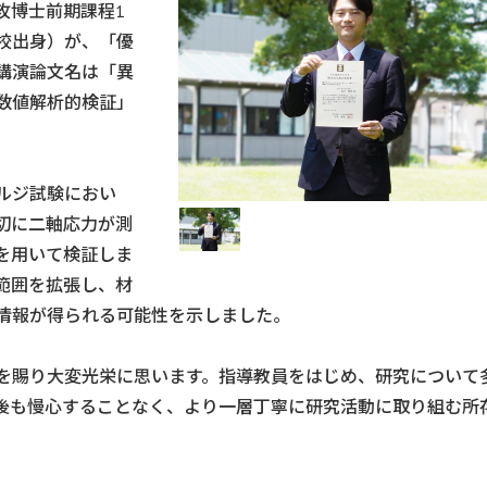
攻博士前期課程1
校出身）が、「優
講演論文名は「異
数値解析的検証」
ルジ試験におい
切に二軸応力が測
を用いて検証しま
範囲を拡張し、材
情報が得られる可能性を示しました。
を賜り大変光栄に思います。指導教員をはじめ、研究について
後も慢心することなく、より一層丁寧に研究活動に取り組む所