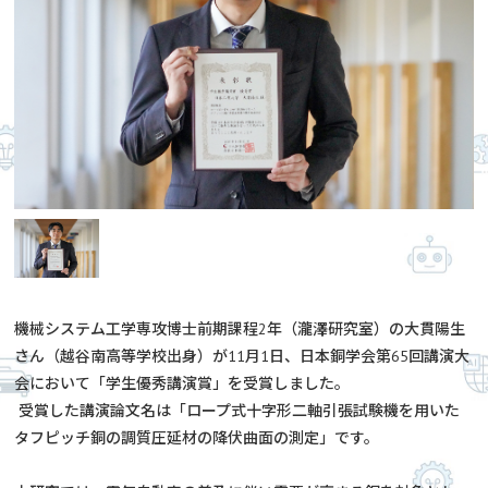
機械システム工学専攻博士前期課程2年（瀧澤研究室）の大貫陽生
さん（越谷南高等学校出身）が11月1日、日本銅学会第65回講演大
会において「学生優秀講演賞」を受賞しました。
受賞した講演論文名は「ロープ式十字形二軸引張試験機を用いた
タフピッチ銅の調質圧延材の降伏曲面の測定」です。