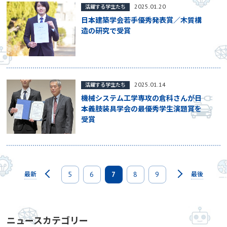
2025.01.20
活躍する学生たち
日本建築学会若手優秀発表賞／木質構
造の研究で受賞
2025.01.14
活躍する学生たち
機械システム工学専攻の倉科さんが日
本義肢装具学会の最優秀学生演題賞を
受賞
5
6
7
8
9
最新
最後
ニュースカテゴリー