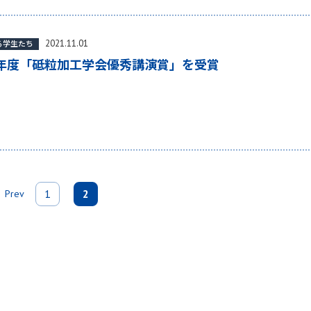
2021.11.01
る学生たち
21年度「砥粒加工学会優秀講演賞」を受賞
1
2
Prev