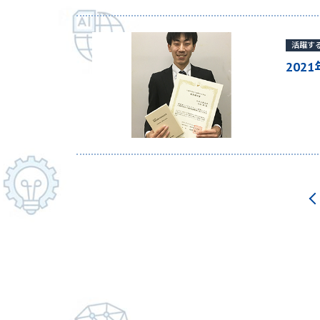
活躍す
20