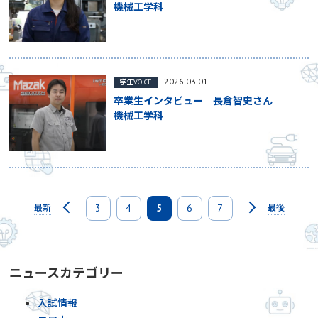
機械工学科
2026.03.01
学生VOICE
卒業生インタビュー 長倉智史さん
機械工学科
3
4
5
6
7
最新
最後
ニュースカテゴリー
入試情報